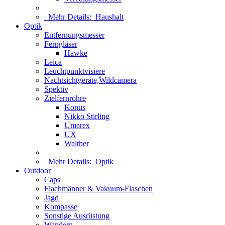
Mehr Details:
Haushalt
Optik
Entfernungsmesser
Ferngläser
Hawke
Leica
Leuchtpunktvisiere
Nachtsichtgeräte,Wildcamera
Spektiv
Zielfernrohre
Konus
Nikko Stirling
Umarex
UX
Walther
Mehr Details:
Optik
Outdoor
Caps
Flachmänner & Vakuum-Flaschen
Jagd
Kompasse
Sonstige Ausrüstung
Wandern