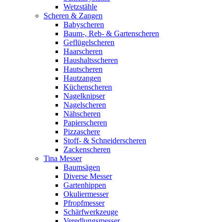
Wetzstähle
Scheren & Zangen
Babyscheren
Baum-, Reb- & Gartenscheren
Geflügelscheren
Haarscheren
Haushaltsscheren
Hautscheren
Hautzangen
Küchenscheren
Nagelknipser
Nagelscheren
Nähscheren
Papierscheren
Pizzaschere
Stoff- & Schneiderscheren
Zackenscheren
Tina Messer
Baumsägen
Diverse Messer
Gartenhippen
Okuliermesser
Pfropfmesser
Schärfwerkzeuge
Veredlungsmesser