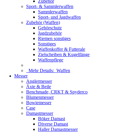
Zubehör
Sport- & Sammlerwaffen
Sammlerwaffen
Sport- und Jagdwaffen
Zubehör (Waffen)
Gehörschutz
Jagdzubehör
Riemen sonstiges
Sonstiges
Waffenkoffer & Futterale
Zielscheiben & Kugelfänge
Waffenpflege
Mehr Details:
Waffen
Messer
Anglermesser
Äxte & Beile
Benchmade, CRKT & Spyderco
Blumenmesser
Bowiemesser
Case
Damastmesser
Böker Damast
Diverse Damast
Haller Damastmesser