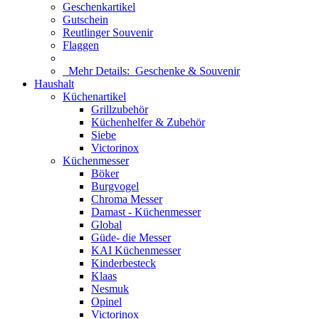
Geschenkartikel
Gutschein
Reutlinger Souvenir
Flaggen
Mehr Details:
Geschenke & Souvenir
Haushalt
Küchenartikel
Grillzubehör
Küchenhelfer & Zubehör
Siebe
Victorinox
Küchenmesser
Böker
Burgvogel
Chroma Messer
Damast - Küchenmesser
Global
Güde- die Messer
KAI Küchenmesser
Kinderbesteck
Klaas
Nesmuk
Opinel
Victorinox