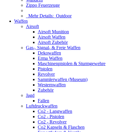
Zippo Feuerzeuge
Mehr Details:
Outdoor
Waffen
Airsoft
Airsoft Munition
Airsoft Waffen
Airsoft Zubehör
Gas-, Signal- & Freie Waffen
Dekowaffen
Erma Waffen
Maschinenpistolen & Sturmgewehre
Pistolen
Revolver
Sammlerwaffen (Museum)
Westernwaffen
Zubehör
Jagd
Fallen
Luftdruckwaffen
Co2 - Langwaffen
Co2 - Pistolen
Co2 - Revolver
Co2 Kapseln & Flaschen