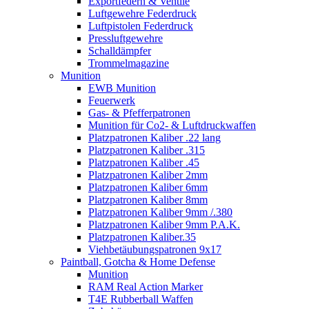
Exportfedern & Ventile
Luftgewehre Federdruck
Luftpistolen Federdruck
Pressluftgewehre
Schalldämpfer
Trommelmagazine
Munition
EWB Munition
Feuerwerk
Gas- & Pfefferpatronen
Munition für Co2- & Luftdruckwaffen
Platzpatronen Kaliber .22 lang
Platzpatronen Kaliber .315
Platzpatronen Kaliber .45
Platzpatronen Kaliber 2mm
Platzpatronen Kaliber 6mm
Platzpatronen Kaliber 8mm
Platzpatronen Kaliber 9mm /.380
Platzpatronen Kaliber 9mm P.A.K.
Platzpatronen Kaliber.35
Viehbetäubungspatronen 9x17
Paintball, Gotcha & Home Defense
Munition
RAM Real Action Marker
T4E Rubberball Waffen