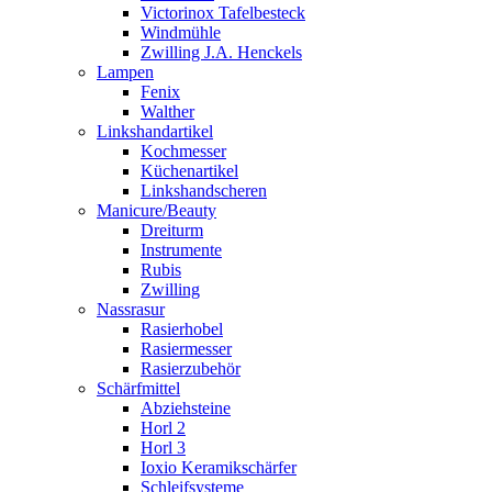
Victorinox Tafelbesteck
Windmühle
Zwilling J.A. Henckels
Lampen
Fenix
Walther
Linkshandartikel
Kochmesser
Küchenartikel
Linkshandscheren
Manicure/Beauty
Dreiturm
Instrumente
Rubis
Zwilling
Nassrasur
Rasierhobel
Rasiermesser
Rasierzubehör
Schärfmittel
Abziehsteine
Horl 2
Horl 3
Ioxio Keramikschärfer
Schleifsysteme