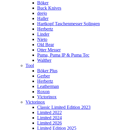
Böker
Buck Knives
deejo
Haller
Hartkopf Taschenmesser Solingen
Herbertz
Linder
Nieto
Old Bear
Otter Messer
Puma, Puma IP & Puma Tec
Walther
Tool
Böker Plus
Gerber
Herbertz
Leatherman
Roxon
Victorinox
Victorinox
Classic Limited Edition 2023
Limited 2022
Limited 2024
Limited 2026
Limited Edition 2025