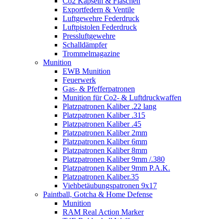
Co2 Kapseln & Flaschen
Exportfedern & Ventile
Luftgewehre Federdruck
Luftpistolen Federdruck
Pressluftgewehre
Schalldämpfer
Trommelmagazine
Munition
EWB Munition
Feuerwerk
Gas- & Pfefferpatronen
Munition für Co2- & Luftdruckwaffen
Platzpatronen Kaliber .22 lang
Platzpatronen Kaliber .315
Platzpatronen Kaliber .45
Platzpatronen Kaliber 2mm
Platzpatronen Kaliber 6mm
Platzpatronen Kaliber 8mm
Platzpatronen Kaliber 9mm /.380
Platzpatronen Kaliber 9mm P.A.K.
Platzpatronen Kaliber.35
Viehbetäubungspatronen 9x17
Paintball, Gotcha & Home Defense
Munition
RAM Real Action Marker