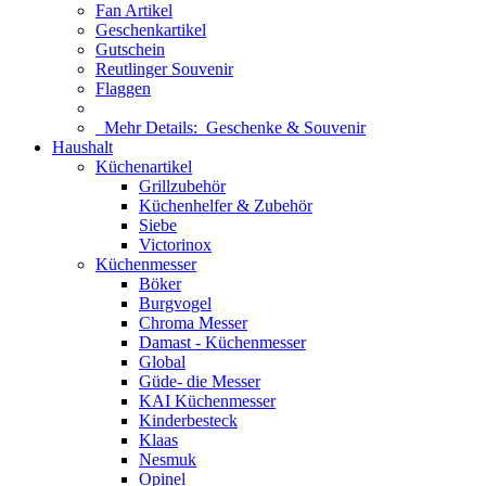
Fan Artikel
Geschenkartikel
Gutschein
Reutlinger Souvenir
Flaggen
Mehr Details:
Geschenke & Souvenir
Haushalt
Küchenartikel
Grillzubehör
Küchenhelfer & Zubehör
Siebe
Victorinox
Küchenmesser
Böker
Burgvogel
Chroma Messer
Damast - Küchenmesser
Global
Güde- die Messer
KAI Küchenmesser
Kinderbesteck
Klaas
Nesmuk
Opinel