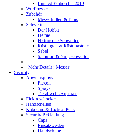
Limited Edition bis 2019
Wurfmesser
Zubehör
Messerhüllen & Etuis
Schwerter
Der Hobbit
Helme
Historische Schwerter
Rüstungen & Rüstungsteile
Säbel
Samurai- & Ninjaschwerter
Mehr Details:
Messer
Security
Abwehrsprays
Piexon
Sprays
Tierabwehr-Apparate
Elektroschocker
Handschellen
Kubotane & Tactical Pens
Security Bekleidung
Caps
Einsatzwesten
Handschuhe