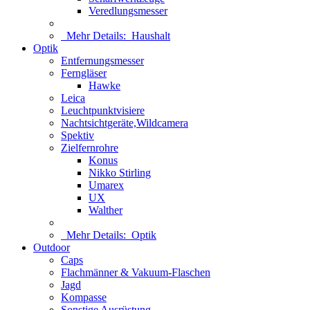
Veredlungsmesser
Mehr Details:
Haushalt
Optik
Entfernungsmesser
Ferngläser
Hawke
Leica
Leuchtpunktvisiere
Nachtsichtgeräte,Wildcamera
Spektiv
Zielfernrohre
Konus
Nikko Stirling
Umarex
UX
Walther
Mehr Details:
Optik
Outdoor
Caps
Flachmänner & Vakuum-Flaschen
Jagd
Kompasse
Sonstige Ausrüstung