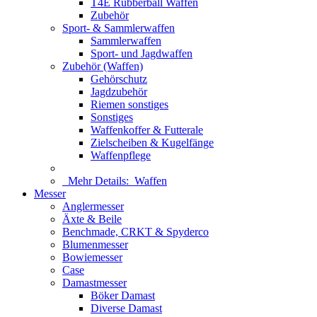
T4E Rubberball Waffen
Zubehör
Sport- & Sammlerwaffen
Sammlerwaffen
Sport- und Jagdwaffen
Zubehör (Waffen)
Gehörschutz
Jagdzubehör
Riemen sonstiges
Sonstiges
Waffenkoffer & Futterale
Zielscheiben & Kugelfänge
Waffenpflege
Mehr Details:
Waffen
Messer
Anglermesser
Äxte & Beile
Benchmade, CRKT & Spyderco
Blumenmesser
Bowiemesser
Case
Damastmesser
Böker Damast
Diverse Damast