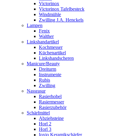
Victorinox
Victorinox Tafelbesteck
Windmühle
Zwilling J.A. Henckels
Lampen
Fenix
Walther
Linkshandartikel
Kochmesser
Küchenartikel
Linkshandscheren
Manicure/Beauty
Dreiturm
Instrumente
Rubis
Zwilling
Nassrasur
Rasierhobel
Rasiermesser
Rasierzubehör
Schärfmittel
Abziehsteine
Horl 2
Horl 3
Ioxio Keramikschärfer