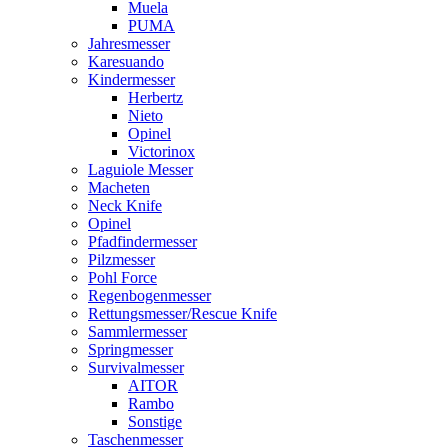
Muela
PUMA
Jahresmesser
Karesuando
Kindermesser
Herbertz
Nieto
Opinel
Victorinox
Laguiole Messer
Macheten
Neck Knife
Opinel
Pfadfindermesser
Pilzmesser
Pohl Force
Regenbogenmesser
Rettungsmesser/Rescue Knife
Sammlermesser
Springmesser
Survivalmesser
AITOR
Rambo
Sonstige
Taschenmesser