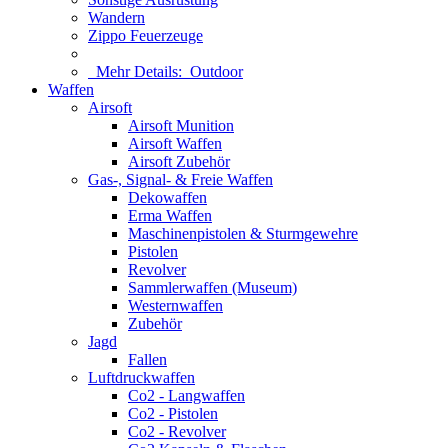
Wandern
Zippo Feuerzeuge
Mehr Details:
Outdoor
Waffen
Airsoft
Airsoft Munition
Airsoft Waffen
Airsoft Zubehör
Gas-, Signal- & Freie Waffen
Dekowaffen
Erma Waffen
Maschinenpistolen & Sturmgewehre
Pistolen
Revolver
Sammlerwaffen (Museum)
Westernwaffen
Zubehör
Jagd
Fallen
Luftdruckwaffen
Co2 - Langwaffen
Co2 - Pistolen
Co2 - Revolver