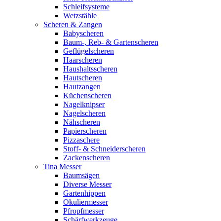
Schleifsysteme
Wetzstähle
Scheren & Zangen
Babyscheren
Baum-, Reb- & Gartenscheren
Geflügelscheren
Haarscheren
Haushaltsscheren
Hautscheren
Hautzangen
Küchenscheren
Nagelknipser
Nagelscheren
Nähscheren
Papierscheren
Pizzaschere
Stoff- & Schneiderscheren
Zackenscheren
Tina Messer
Baumsägen
Diverse Messer
Gartenhippen
Okuliermesser
Pfropfmesser
Schärfwerkzeuge