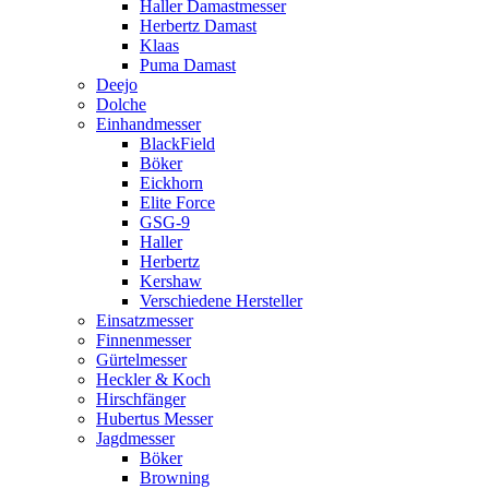
Haller Damastmesser
Herbertz Damast
Klaas
Puma Damast
Deejo
Dolche
Einhandmesser
BlackField
Böker
Eickhorn
Elite Force
GSG-9
Haller
Herbertz
Kershaw
Verschiedene Hersteller
Einsatzmesser
Finnenmesser
Gürtelmesser
Heckler & Koch
Hirschfänger
Hubertus Messer
Jagdmesser
Böker
Browning