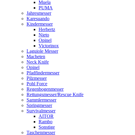
Muela
PUMA
Jahresmesser
Karesuando
Kindermesser
Herbertz
Nieto
Opinel
Victorinox
Laguiole Messer
Macheten
Neck Knife
Opinel
Pfadfindermesser
Pilzmesser
Pohl Force
Regenbogenmesser
Rettungsmesser/Rescue Knife
Sammlermesser
Springmesser
Survivalmesser
AITOR
Rambo
Sonstige
Taschenmesser