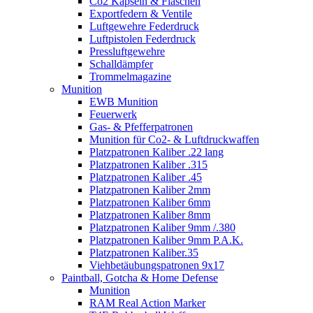
Co2 Kapseln & Flaschen
Exportfedern & Ventile
Luftgewehre Federdruck
Luftpistolen Federdruck
Pressluftgewehre
Schalldämpfer
Trommelmagazine
Munition
EWB Munition
Feuerwerk
Gas- & Pfefferpatronen
Munition für Co2- & Luftdruckwaffen
Platzpatronen Kaliber .22 lang
Platzpatronen Kaliber .315
Platzpatronen Kaliber .45
Platzpatronen Kaliber 2mm
Platzpatronen Kaliber 6mm
Platzpatronen Kaliber 8mm
Platzpatronen Kaliber 9mm /.380
Platzpatronen Kaliber 9mm P.A.K.
Platzpatronen Kaliber.35
Viehbetäubungspatronen 9x17
Paintball, Gotcha & Home Defense
Munition
RAM Real Action Marker