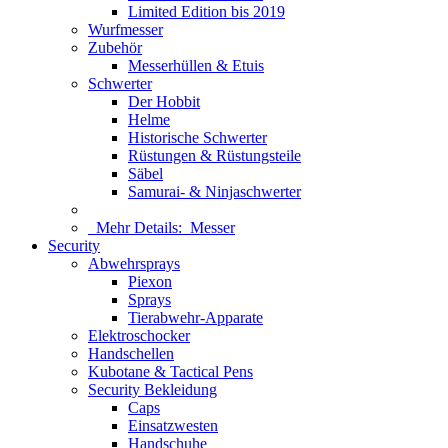
Limited Edition bis 2019
Wurfmesser
Zubehör
Messerhüllen & Etuis
Schwerter
Der Hobbit
Helme
Historische Schwerter
Rüstungen & Rüstungsteile
Säbel
Samurai- & Ninjaschwerter
Mehr Details:
Messer
Security
Abwehrsprays
Piexon
Sprays
Tierabwehr-Apparate
Elektroschocker
Handschellen
Kubotane & Tactical Pens
Security Bekleidung
Caps
Einsatzwesten
Handschuhe