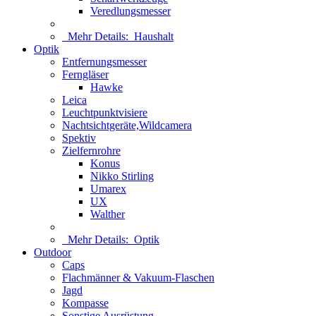
Veredlungsmesser
Mehr Details:
Haushalt
Optik
Entfernungsmesser
Ferngläser
Hawke
Leica
Leuchtpunktvisiere
Nachtsichtgeräte,Wildcamera
Spektiv
Zielfernrohre
Konus
Nikko Stirling
Umarex
UX
Walther
Mehr Details:
Optik
Outdoor
Caps
Flachmänner & Vakuum-Flaschen
Jagd
Kompasse
Sonstige Ausrüstung