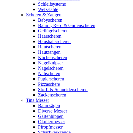
Schleifsysteme
Wetzstähle
Scheren & Zangen
Babyscheren
Baum-, Reb- & Gartenscheren
Geflügelscheren
Haarscheren
Haushaltsscheren
Hautscheren
Hautzangen
Küchenscheren
Nagelknipser
Nagelscheren
Nähscheren
Papierscheren
Pizzaschere
Stoff- & Schneiderscheren
Zackenscheren
Tina Messer
Baumsägen
Diverse Messer
Gartenhippen
Okuliermesser
Pfropfmesser
Schärfwerkzeuge