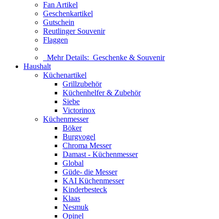
Fan Artikel
Geschenkartikel
Gutschein
Reutlinger Souvenir
Flaggen
Mehr Details:
Geschenke & Souvenir
Haushalt
Küchenartikel
Grillzubehör
Küchenhelfer & Zubehör
Siebe
Victorinox
Küchenmesser
Böker
Burgvogel
Chroma Messer
Damast - Küchenmesser
Global
Güde- die Messer
KAI Küchenmesser
Kinderbesteck
Klaas
Nesmuk
Opinel