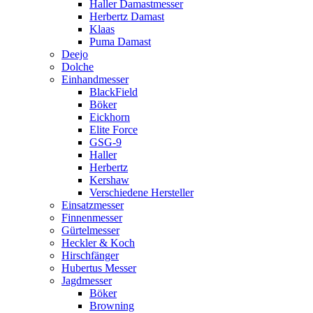
Haller Damastmesser
Herbertz Damast
Klaas
Puma Damast
Deejo
Dolche
Einhandmesser
BlackField
Böker
Eickhorn
Elite Force
GSG-9
Haller
Herbertz
Kershaw
Verschiedene Hersteller
Einsatzmesser
Finnenmesser
Gürtelmesser
Heckler & Koch
Hirschfänger
Hubertus Messer
Jagdmesser
Böker
Browning