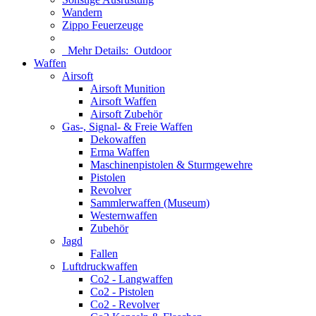
Wandern
Zippo Feuerzeuge
Mehr Details:
Outdoor
Waffen
Airsoft
Airsoft Munition
Airsoft Waffen
Airsoft Zubehör
Gas-, Signal- & Freie Waffen
Dekowaffen
Erma Waffen
Maschinenpistolen & Sturmgewehre
Pistolen
Revolver
Sammlerwaffen (Museum)
Westernwaffen
Zubehör
Jagd
Fallen
Luftdruckwaffen
Co2 - Langwaffen
Co2 - Pistolen
Co2 - Revolver