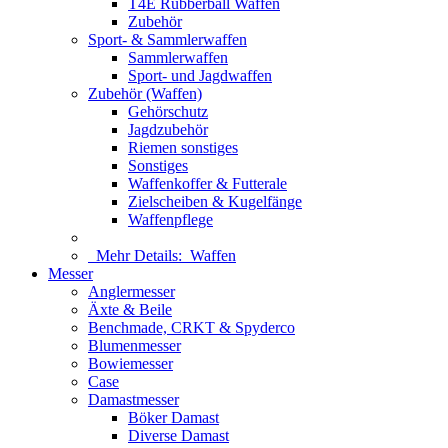
T4E Rubberball Waffen
Zubehör
Sport- & Sammlerwaffen
Sammlerwaffen
Sport- und Jagdwaffen
Zubehör (Waffen)
Gehörschutz
Jagdzubehör
Riemen sonstiges
Sonstiges
Waffenkoffer & Futterale
Zielscheiben & Kugelfänge
Waffenpflege
Mehr Details:
Waffen
Messer
Anglermesser
Äxte & Beile
Benchmade, CRKT & Spyderco
Blumenmesser
Bowiemesser
Case
Damastmesser
Böker Damast
Diverse Damast