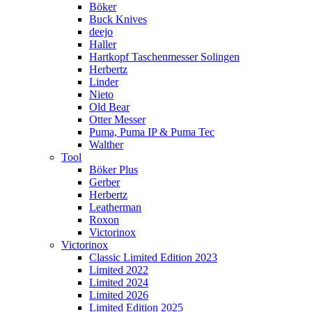
Böker
Buck Knives
deejo
Haller
Hartkopf Taschenmesser Solingen
Herbertz
Linder
Nieto
Old Bear
Otter Messer
Puma, Puma IP & Puma Tec
Walther
Tool
Böker Plus
Gerber
Herbertz
Leatherman
Roxon
Victorinox
Victorinox
Classic Limited Edition 2023
Limited 2022
Limited 2024
Limited 2026
Limited Edition 2025