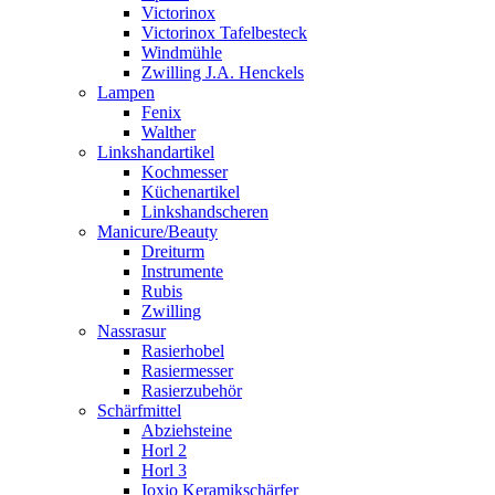
Victorinox
Victorinox Tafelbesteck
Windmühle
Zwilling J.A. Henckels
Lampen
Fenix
Walther
Linkshandartikel
Kochmesser
Küchenartikel
Linkshandscheren
Manicure/Beauty
Dreiturm
Instrumente
Rubis
Zwilling
Nassrasur
Rasierhobel
Rasiermesser
Rasierzubehör
Schärfmittel
Abziehsteine
Horl 2
Horl 3
Ioxio Keramikschärfer