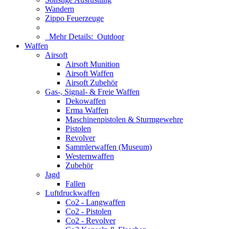
Wandern
Zippo Feuerzeuge
Mehr Details:
Outdoor
Waffen
Airsoft
Airsoft Munition
Airsoft Waffen
Airsoft Zubehör
Gas-, Signal- & Freie Waffen
Dekowaffen
Erma Waffen
Maschinenpistolen & Sturmgewehre
Pistolen
Revolver
Sammlerwaffen (Museum)
Westernwaffen
Zubehör
Jagd
Fallen
Luftdruckwaffen
Co2 - Langwaffen
Co2 - Pistolen
Co2 - Revolver