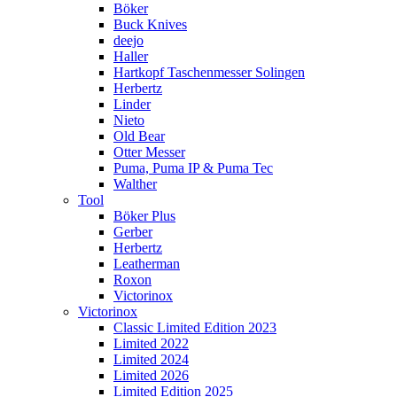
Böker
Buck Knives
deejo
Haller
Hartkopf Taschenmesser Solingen
Herbertz
Linder
Nieto
Old Bear
Otter Messer
Puma, Puma IP & Puma Tec
Walther
Tool
Böker Plus
Gerber
Herbertz
Leatherman
Roxon
Victorinox
Victorinox
Classic Limited Edition 2023
Limited 2022
Limited 2024
Limited 2026
Limited Edition 2025