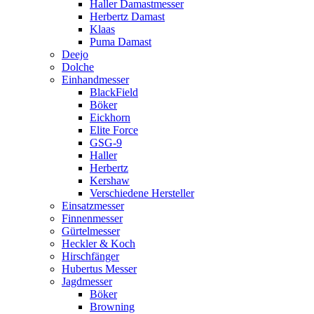
Haller Damastmesser
Herbertz Damast
Klaas
Puma Damast
Deejo
Dolche
Einhandmesser
BlackField
Böker
Eickhorn
Elite Force
GSG-9
Haller
Herbertz
Kershaw
Verschiedene Hersteller
Einsatzmesser
Finnenmesser
Gürtelmesser
Heckler & Koch
Hirschfänger
Hubertus Messer
Jagdmesser
Böker
Browning