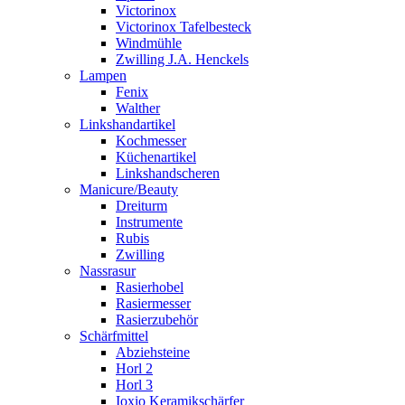
Victorinox
Victorinox Tafelbesteck
Windmühle
Zwilling J.A. Henckels
Lampen
Fenix
Walther
Linkshandartikel
Kochmesser
Küchenartikel
Linkshandscheren
Manicure/Beauty
Dreiturm
Instrumente
Rubis
Zwilling
Nassrasur
Rasierhobel
Rasiermesser
Rasierzubehör
Schärfmittel
Abziehsteine
Horl 2
Horl 3
Ioxio Keramikschärfer