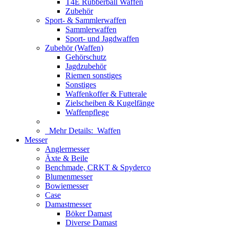
T4E Rubberball Waffen
Zubehör
Sport- & Sammlerwaffen
Sammlerwaffen
Sport- und Jagdwaffen
Zubehör (Waffen)
Gehörschutz
Jagdzubehör
Riemen sonstiges
Sonstiges
Waffenkoffer & Futterale
Zielscheiben & Kugelfänge
Waffenpflege
Mehr Details:
Waffen
Messer
Anglermesser
Äxte & Beile
Benchmade, CRKT & Spyderco
Blumenmesser
Bowiemesser
Case
Damastmesser
Böker Damast
Diverse Damast