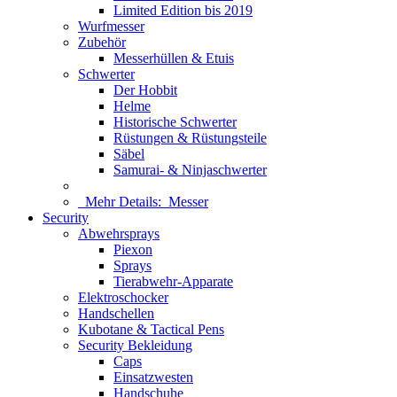
Limited Edition bis 2019
Wurfmesser
Zubehör
Messerhüllen & Etuis
Schwerter
Der Hobbit
Helme
Historische Schwerter
Rüstungen & Rüstungsteile
Säbel
Samurai- & Ninjaschwerter
Mehr Details:
Messer
Security
Abwehrsprays
Piexon
Sprays
Tierabwehr-Apparate
Elektroschocker
Handschellen
Kubotane & Tactical Pens
Security Bekleidung
Caps
Einsatzwesten
Handschuhe