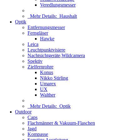
Veredlungsmesser
Mehr Details:
Haushalt
Optik
Entfernungsmesser
Ferngläser
Hawke
Leica
Leuchtpunktvisiere
Nachtsichtgeräte,Wildcamera
Spektiv
Zielfernrohre
Konus
Nikko Stirling
Umarex
UX
Walther
Mehr Details:
Optik
Outdoor
Caps
Flachmänner & Vakuum-Flaschen
Jagd
Kompasse
Sonstige Ausrüstung