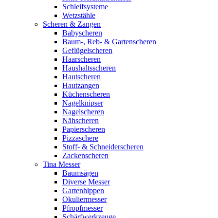
Schleifsysteme
Wetzstähle
Scheren & Zangen
Babyscheren
Baum-, Reb- & Gartenscheren
Geflügelscheren
Haarscheren
Haushaltsscheren
Hautscheren
Hautzangen
Küchenscheren
Nagelknipser
Nagelscheren
Nähscheren
Papierscheren
Pizzaschere
Stoff- & Schneiderscheren
Zackenscheren
Tina Messer
Baumsägen
Diverse Messer
Gartenhippen
Okuliermesser
Pfropfmesser
Schärfwerkzeuge