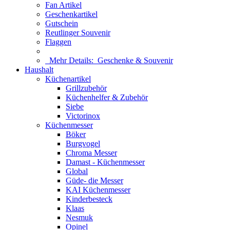
Fan Artikel
Geschenkartikel
Gutschein
Reutlinger Souvenir
Flaggen
Mehr Details:
Geschenke & Souvenir
Haushalt
Küchenartikel
Grillzubehör
Küchenhelfer & Zubehör
Siebe
Victorinox
Küchenmesser
Böker
Burgvogel
Chroma Messer
Damast - Küchenmesser
Global
Güde- die Messer
KAI Küchenmesser
Kinderbesteck
Klaas
Nesmuk
Opinel