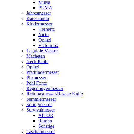
Muela
PUMA
Jahresmesser
Karesuando
Kindermesser
Herbertz
Nieto
Opinel
Victorinox
Laguiole Messer
Macheten
Neck Knife
Opinel
Pfadfindermesser
Pilzmesser
Pohl Force
Regenbogenmesser
Rettungsmesser/Rescue Knife
Sammlermesser
Springmesser
Survivalmesser
AITOR
Rambo
Sonstige
Taschenmesser