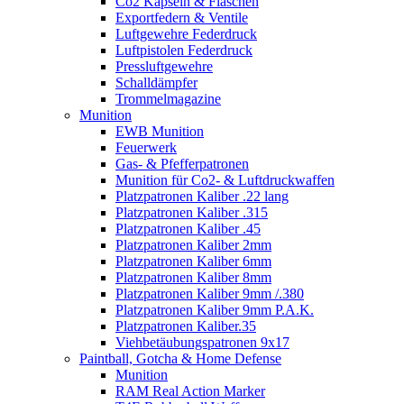
Co2 Kapseln & Flaschen
Exportfedern & Ventile
Luftgewehre Federdruck
Luftpistolen Federdruck
Pressluftgewehre
Schalldämpfer
Trommelmagazine
Munition
EWB Munition
Feuerwerk
Gas- & Pfefferpatronen
Munition für Co2- & Luftdruckwaffen
Platzpatronen Kaliber .22 lang
Platzpatronen Kaliber .315
Platzpatronen Kaliber .45
Platzpatronen Kaliber 2mm
Platzpatronen Kaliber 6mm
Platzpatronen Kaliber 8mm
Platzpatronen Kaliber 9mm /.380
Platzpatronen Kaliber 9mm P.A.K.
Platzpatronen Kaliber.35
Viehbetäubungspatronen 9x17
Paintball, Gotcha & Home Defense
Munition
RAM Real Action Marker