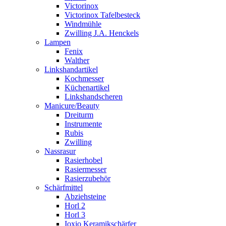
Victorinox
Victorinox Tafelbesteck
Windmühle
Zwilling J.A. Henckels
Lampen
Fenix
Walther
Linkshandartikel
Kochmesser
Küchenartikel
Linkshandscheren
Manicure/Beauty
Dreiturm
Instrumente
Rubis
Zwilling
Nassrasur
Rasierhobel
Rasiermesser
Rasierzubehör
Schärfmittel
Abziehsteine
Horl 2
Horl 3
Ioxio Keramikschärfer