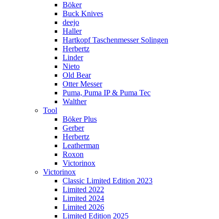
Böker
Buck Knives
deejo
Haller
Hartkopf Taschenmesser Solingen
Herbertz
Linder
Nieto
Old Bear
Otter Messer
Puma, Puma IP & Puma Tec
Walther
Tool
Böker Plus
Gerber
Herbertz
Leatherman
Roxon
Victorinox
Victorinox
Classic Limited Edition 2023
Limited 2022
Limited 2024
Limited 2026
Limited Edition 2025