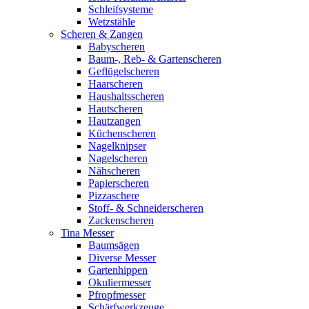
Schleifsysteme
Wetzstähle
Scheren & Zangen
Babyscheren
Baum-, Reb- & Gartenscheren
Geflügelscheren
Haarscheren
Haushaltsscheren
Hautscheren
Hautzangen
Küchenscheren
Nagelknipser
Nagelscheren
Nähscheren
Papierscheren
Pizzaschere
Stoff- & Schneiderscheren
Zackenscheren
Tina Messer
Baumsägen
Diverse Messer
Gartenhippen
Okuliermesser
Pfropfmesser
Schärfwerkzeuge