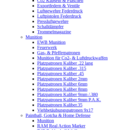
Co2 Kapseln & Flaschen
Exportfedern & Ventile
Luftgewehre Federdruck
Luftpistolen Federdruck
Pressluftgewehre
Schalldämpfer
Trommelmagazine
Munition
EWB Munition
Feuerwerk
Gas- & Pfefferpatronen
Munition für Co2- & Luftdruckwaffen
Platzpatronen Kaliber .22 lang
Platzpatronen Kaliber .315
Platzpatronen Kaliber .45
Platzpatronen Kaliber 2mm
Platzpatronen Kaliber 6mm
Platzpatronen Kaliber 8mm
Platzpatronen Kaliber 9mm /.380
Platzpatronen Kaliber 9mm P.A.K.
Platzpatronen Kaliber.35
Viehbetäubungspatronen 9x17
Paintball, Gotcha & Home Defense
Munition
RAM Real Action Marker