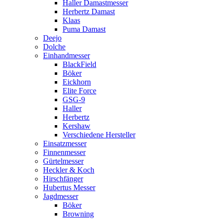
Haller Damastmesser
Herbertz Damast
Klaas
Puma Damast
Deejo
Dolche
Einhandmesser
BlackField
Böker
Eickhorn
Elite Force
GSG-9
Haller
Herbertz
Kershaw
Verschiedene Hersteller
Einsatzmesser
Finnenmesser
Gürtelmesser
Heckler & Koch
Hirschfänger
Hubertus Messer
Jagdmesser
Böker
Browning