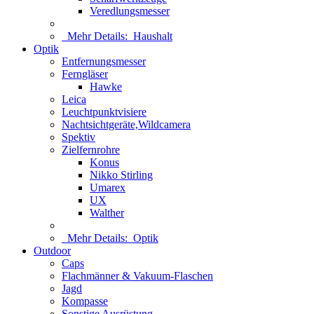
Veredlungsmesser
Mehr Details:
Haushalt
Optik
Entfernungsmesser
Ferngläser
Hawke
Leica
Leuchtpunktvisiere
Nachtsichtgeräte,Wildcamera
Spektiv
Zielfernrohre
Konus
Nikko Stirling
Umarex
UX
Walther
Mehr Details:
Optik
Outdoor
Caps
Flachmänner & Vakuum-Flaschen
Jagd
Kompasse
Sonstige Ausrüstung