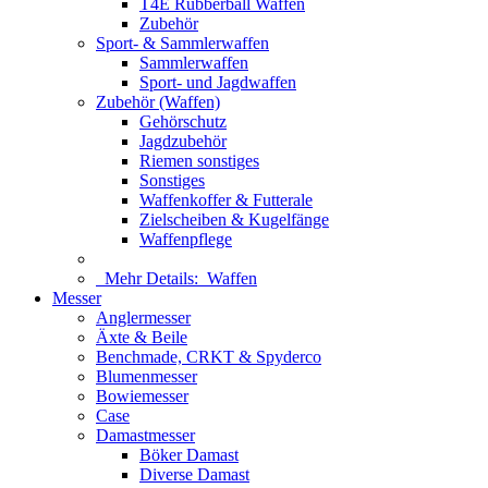
T4E Rubberball Waffen
Zubehör
Sport- & Sammlerwaffen
Sammlerwaffen
Sport- und Jagdwaffen
Zubehör (Waffen)
Gehörschutz
Jagdzubehör
Riemen sonstiges
Sonstiges
Waffenkoffer & Futterale
Zielscheiben & Kugelfänge
Waffenpflege
Mehr Details:
Waffen
Messer
Anglermesser
Äxte & Beile
Benchmade, CRKT & Spyderco
Blumenmesser
Bowiemesser
Case
Damastmesser
Böker Damast
Diverse Damast