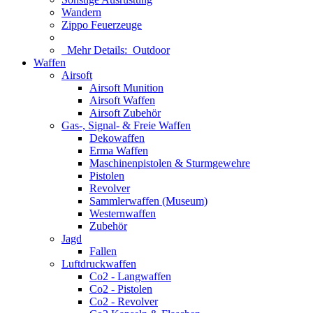
Wandern
Zippo Feuerzeuge
Mehr Details:
Outdoor
Waffen
Airsoft
Airsoft Munition
Airsoft Waffen
Airsoft Zubehör
Gas-, Signal- & Freie Waffen
Dekowaffen
Erma Waffen
Maschinenpistolen & Sturmgewehre
Pistolen
Revolver
Sammlerwaffen (Museum)
Westernwaffen
Zubehör
Jagd
Fallen
Luftdruckwaffen
Co2 - Langwaffen
Co2 - Pistolen
Co2 - Revolver