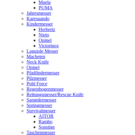
Muela
PUMA
Jahresmesser
Karesuando
Kindermesser
Herbertz
Nieto
Opinel
Victorinox
Laguiole Messer
Macheten
Neck Knife
Opinel
Pfadfindermesser
Pilzmesser
Pohl Force
Regenbogenmesser
Rettungsmesser/Rescue Knife
Sammlermesser
Springmesser
Survivalmesser
AITOR
Rambo
Sonstige
Taschenmesser