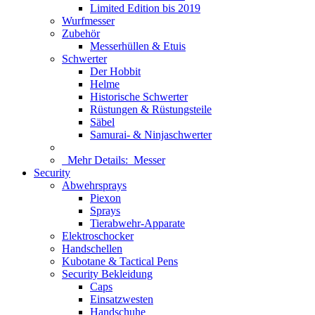
Limited Edition bis 2019
Wurfmesser
Zubehör
Messerhüllen & Etuis
Schwerter
Der Hobbit
Helme
Historische Schwerter
Rüstungen & Rüstungsteile
Säbel
Samurai- & Ninjaschwerter
Mehr Details:
Messer
Security
Abwehrsprays
Piexon
Sprays
Tierabwehr-Apparate
Elektroschocker
Handschellen
Kubotane & Tactical Pens
Security Bekleidung
Caps
Einsatzwesten
Handschuhe