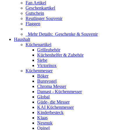
Fan Artikel
Geschenkartikel
Gutschein
Reutlinger Souvenir
Flaggen
Mehr Details:
Geschenke & Souvenir
Haushalt
Küchenartikel
Grillzubehör
Küchenhelfer & Zubehör
Siebe
Victorinox
Küchenmesser
Böker
Burgvogel
Chroma Messer
Damast - Küchenmesser
Global
Güde- die Messer
KAI Küchenmesser
Kinderbesteck
Klaas
Nesmuk
Opinel