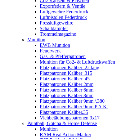
Co2 Kapseln & Flaschen
Exportfedern & Ventile
Luftgewehre Federdruck
Luftpistolen Federdruck
Pressluftgewehre
Schalldämpfer
Trommelmagazine
Munition
EWB Munition
Feuerwerk
Gas- & Pfefferpatronen
Munition für Co2- & Luftdruckwaffen
Platzpatronen Kaliber .22 lang
Platzpatronen Kaliber .315
Platzpatronen Kaliber .45
Platzpatronen Kaliber 2mm
Platzpatronen Kaliber 6mm
Platzpatronen Kaliber 8mm
Platzpatronen Kaliber 9mm /.380
Platzpatronen Kaliber 9mm P.A.K.
Platzpatronen Kaliber.35
Viehbetäubungspatronen 9x17
Paintball, Gotcha & Home Defense
Munition
RAM Real Action Marker