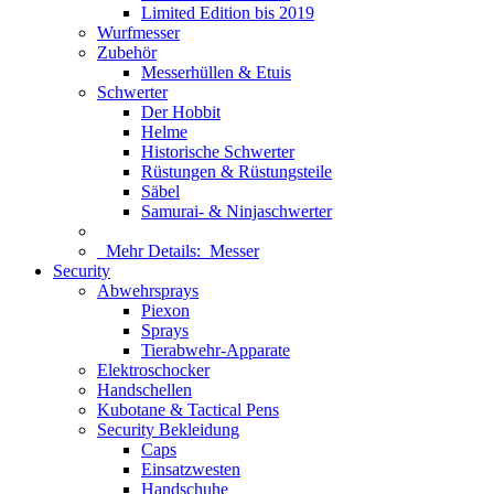
Limited Edition bis 2019
Wurfmesser
Zubehör
Messerhüllen & Etuis
Schwerter
Der Hobbit
Helme
Historische Schwerter
Rüstungen & Rüstungsteile
Säbel
Samurai- & Ninjaschwerter
Mehr Details:
Messer
Security
Abwehrsprays
Piexon
Sprays
Tierabwehr-Apparate
Elektroschocker
Handschellen
Kubotane & Tactical Pens
Security Bekleidung
Caps
Einsatzwesten
Handschuhe