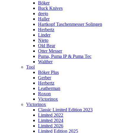
Böker
Buck Knives
deejo
Haller
Hartkopf Taschenmesser Solingen
Herbertz
Linder
Nieto
Old Bear
Otter Messer
Puma, Puma IP & Puma Tec
Walther
Tool
Böker Plus
Gerber
Herbertz
Leatherman
Roxon
Victorinox
Victorinox
Classic Limited Edition 2023
Limited 2022
Limited 2024
Limited 2026
Limited Edition 2025