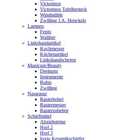
Victorinox
Victorinox Tafelbesteck
Windmühle
Zwilling J.A. Henckels
Lampen
Fenix
Walther
Linkshandartikel
Kochmesser
Küchenartikel
Linkshandscheren
Manicure/Beauty
Dreiturm
Instrumente
Rubis
Zwilling
Nassrasur
Rasierhobel
Rasiermesser
Rasierzubehör
Schärfmittel
Abziehsteine
Horl 2
Horl 3
Ioxio Keramikschärfer