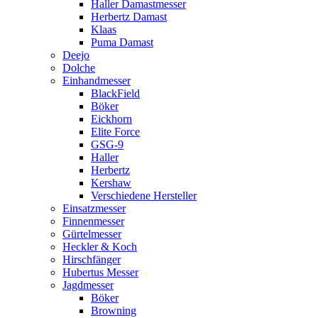
Haller Damastmesser
Herbertz Damast
Klaas
Puma Damast
Deejo
Dolche
Einhandmesser
BlackField
Böker
Eickhorn
Elite Force
GSG-9
Haller
Herbertz
Kershaw
Verschiedene Hersteller
Einsatzmesser
Finnenmesser
Gürtelmesser
Heckler & Koch
Hirschfänger
Hubertus Messer
Jagdmesser
Böker
Browning