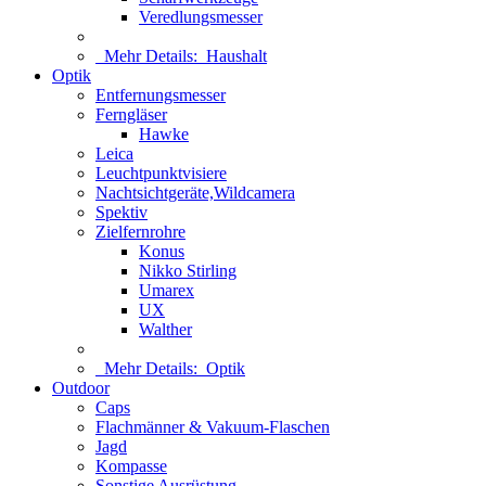
Veredlungsmesser
Mehr Details:
Haushalt
Optik
Entfernungsmesser
Ferngläser
Hawke
Leica
Leuchtpunktvisiere
Nachtsichtgeräte,Wildcamera
Spektiv
Zielfernrohre
Konus
Nikko Stirling
Umarex
UX
Walther
Mehr Details:
Optik
Outdoor
Caps
Flachmänner & Vakuum-Flaschen
Jagd
Kompasse
Sonstige Ausrüstung