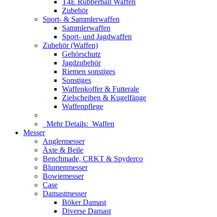
T4E Rubberball Waffen
Zubehör
Sport- & Sammlerwaffen
Sammlerwaffen
Sport- und Jagdwaffen
Zubehör (Waffen)
Gehörschutz
Jagdzubehör
Riemen sonstiges
Sonstiges
Waffenkoffer & Futterale
Zielscheiben & Kugelfänge
Waffenpflege
Mehr Details:
Waffen
Messer
Anglermesser
Äxte & Beile
Benchmade, CRKT & Spyderco
Blumenmesser
Bowiemesser
Case
Damastmesser
Böker Damast
Diverse Damast