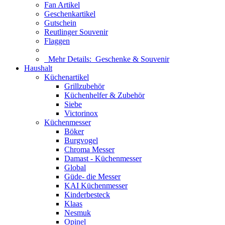
Fan Artikel
Geschenkartikel
Gutschein
Reutlinger Souvenir
Flaggen
Mehr Details:
Geschenke & Souvenir
Haushalt
Küchenartikel
Grillzubehör
Küchenhelfer & Zubehör
Siebe
Victorinox
Küchenmesser
Böker
Burgvogel
Chroma Messer
Damast - Küchenmesser
Global
Güde- die Messer
KAI Küchenmesser
Kinderbesteck
Klaas
Nesmuk
Opinel