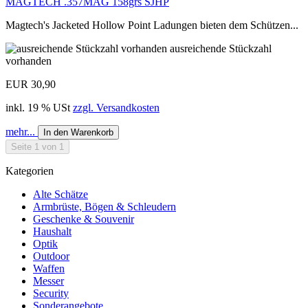
MAGTECH .357MAG 158grs SJHP
Magtech's Jacketed Hollow Point Ladungen bieten dem Schützen...
ausreichende Stückzahl
vorhanden
EUR 30,90
inkl. 19 % USt
zzgl. Versandkosten
mehr...
In den Warenkorb
Seite 1 von 1
Kategorien
Alte Schätze
Armbrüste, Bögen & Schleudern
Geschenke & Souvenir
Haushalt
Optik
Outdoor
Waffen
Messer
Security
Sonderangebote