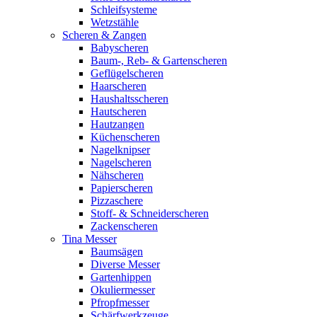
Schleifsysteme
Wetzstähle
Scheren & Zangen
Babyscheren
Baum-, Reb- & Gartenscheren
Geflügelscheren
Haarscheren
Haushaltsscheren
Hautscheren
Hautzangen
Küchenscheren
Nagelknipser
Nagelscheren
Nähscheren
Papierscheren
Pizzaschere
Stoff- & Schneiderscheren
Zackenscheren
Tina Messer
Baumsägen
Diverse Messer
Gartenhippen
Okuliermesser
Pfropfmesser
Schärfwerkzeuge