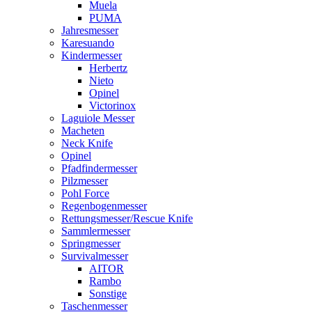
Muela
PUMA
Jahresmesser
Karesuando
Kindermesser
Herbertz
Nieto
Opinel
Victorinox
Laguiole Messer
Macheten
Neck Knife
Opinel
Pfadfindermesser
Pilzmesser
Pohl Force
Regenbogenmesser
Rettungsmesser/Rescue Knife
Sammlermesser
Springmesser
Survivalmesser
AITOR
Rambo
Sonstige
Taschenmesser