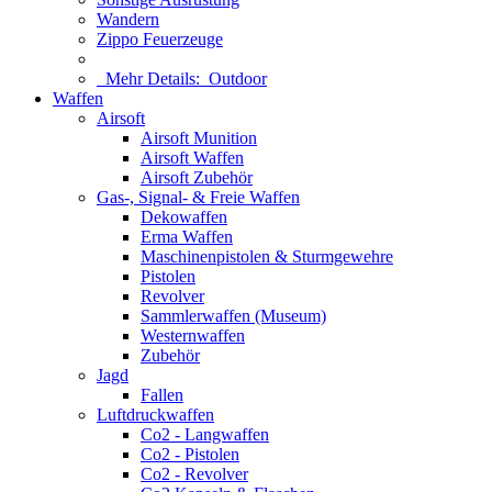
Wandern
Zippo Feuerzeuge
Mehr Details:
Outdoor
Waffen
Airsoft
Airsoft Munition
Airsoft Waffen
Airsoft Zubehör
Gas-, Signal- & Freie Waffen
Dekowaffen
Erma Waffen
Maschinenpistolen & Sturmgewehre
Pistolen
Revolver
Sammlerwaffen (Museum)
Westernwaffen
Zubehör
Jagd
Fallen
Luftdruckwaffen
Co2 - Langwaffen
Co2 - Pistolen
Co2 - Revolver