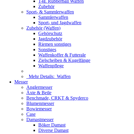
T4E Rubberball Waffen
Zubehör
Sport- & Sammlerwaffen
Sammlerwaffen
Sport- und Jagdwaffen
Zubehör (Waffen)
Gehörschutz
Jagdzubehör
Riemen sonstiges
Sonstiges
Waffenkoffer & Futterale
Zielscheiben & Kugelfänge
Waffenpflege
Mehr Details:
Waffen
Messer
Anglermesser
Äxte & Beile
Benchmade, CRKT & Spyderco
Blumenmesser
Bowiemesser
Case
Damastmesser
Böker Damast
Diverse Damast