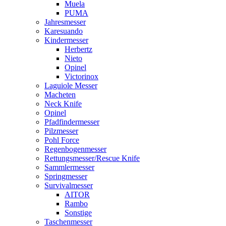
Muela
PUMA
Jahresmesser
Karesuando
Kindermesser
Herbertz
Nieto
Opinel
Victorinox
Laguiole Messer
Macheten
Neck Knife
Opinel
Pfadfindermesser
Pilzmesser
Pohl Force
Regenbogenmesser
Rettungsmesser/Rescue Knife
Sammlermesser
Springmesser
Survivalmesser
AITOR
Rambo
Sonstige
Taschenmesser