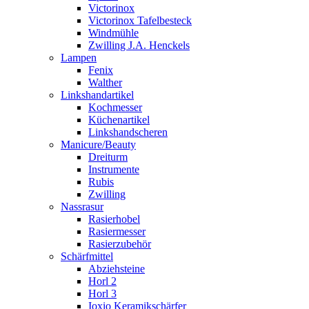
Victorinox
Victorinox Tafelbesteck
Windmühle
Zwilling J.A. Henckels
Lampen
Fenix
Walther
Linkshandartikel
Kochmesser
Küchenartikel
Linkshandscheren
Manicure/Beauty
Dreiturm
Instrumente
Rubis
Zwilling
Nassrasur
Rasierhobel
Rasiermesser
Rasierzubehör
Schärfmittel
Abziehsteine
Horl 2
Horl 3
Ioxio Keramikschärfer