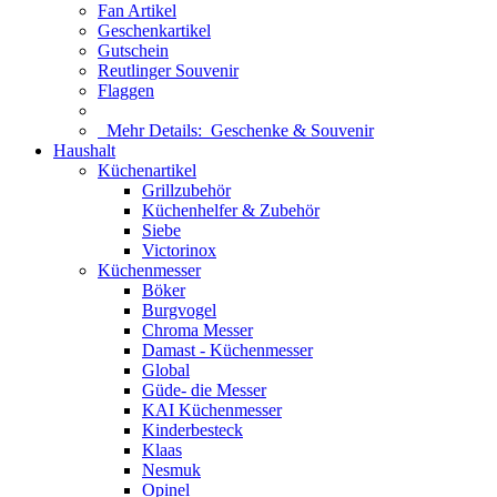
Fan Artikel
Geschenkartikel
Gutschein
Reutlinger Souvenir
Flaggen
Mehr Details:
Geschenke & Souvenir
Haushalt
Küchenartikel
Grillzubehör
Küchenhelfer & Zubehör
Siebe
Victorinox
Küchenmesser
Böker
Burgvogel
Chroma Messer
Damast - Küchenmesser
Global
Güde- die Messer
KAI Küchenmesser
Kinderbesteck
Klaas
Nesmuk
Opinel