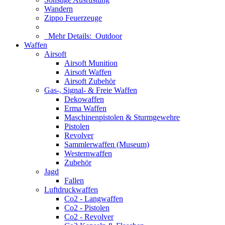
Wandern
Zippo Feuerzeuge
Mehr Details:
Outdoor
Waffen
Airsoft
Airsoft Munition
Airsoft Waffen
Airsoft Zubehör
Gas-, Signal- & Freie Waffen
Dekowaffen
Erma Waffen
Maschinenpistolen & Sturmgewehre
Pistolen
Revolver
Sammlerwaffen (Museum)
Westernwaffen
Zubehör
Jagd
Fallen
Luftdruckwaffen
Co2 - Langwaffen
Co2 - Pistolen
Co2 - Revolver