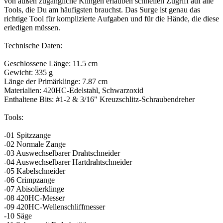
von außen zugängliche Klingen erlauben schnellen Zugriff auf alle
Tools, die Du am häufigsten brauchst. Das Surge ist genau das
richtige Tool für komplizierte Aufgaben und für die Hände, die diese
erledigen müssen.
Technische Daten:
Geschlossene Länge: 11.5 cm
Gewicht: 335 g
Länge der Primärklinge: 7.87 cm
Materialien: 420HC-Edelstahl, Schwarzoxid
Enthaltene Bits: #1-2 & 3/16" Kreuzschlitz-Schraubendreher
Tools:
-01 Spitzzange
-02 Normale Zange
-03 Auswechselbarer Drahtschneider
-04 Auswechselbarer Hartdrahtschneider
-05 Kabelschneider
-06 Crimpzange
-07 Abisolierklinge
-08 420HC-Messer
-09 420HC-Wellenschliffmesser
-10 Säge