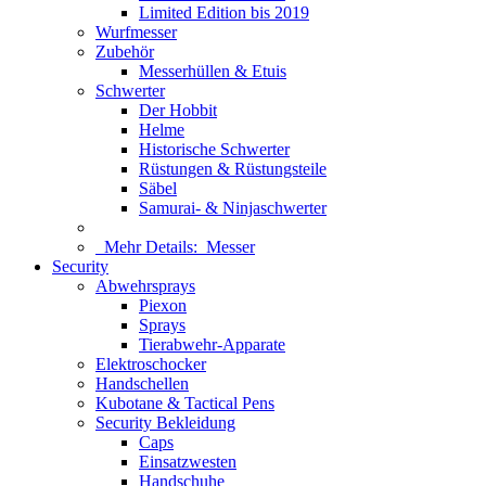
Limited Edition bis 2019
Wurfmesser
Zubehör
Messerhüllen & Etuis
Schwerter
Der Hobbit
Helme
Historische Schwerter
Rüstungen & Rüstungsteile
Säbel
Samurai- & Ninjaschwerter
Mehr Details:
Messer
Security
Abwehrsprays
Piexon
Sprays
Tierabwehr-Apparate
Elektroschocker
Handschellen
Kubotane & Tactical Pens
Security Bekleidung
Caps
Einsatzwesten
Handschuhe