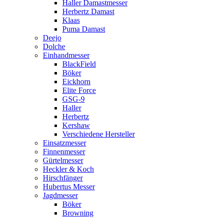
Haller Damastmesser
Herbertz Damast
Klaas
Puma Damast
Deejo
Dolche
Einhandmesser
BlackField
Böker
Eickhorn
Elite Force
GSG-9
Haller
Herbertz
Kershaw
Verschiedene Hersteller
Einsatzmesser
Finnenmesser
Gürtelmesser
Heckler & Koch
Hirschfänger
Hubertus Messer
Jagdmesser
Böker
Browning