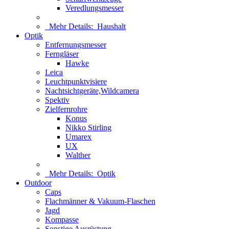
Veredlungsmesser
Mehr Details:
Haushalt
Optik
Entfernungsmesser
Ferngläser
Hawke
Leica
Leuchtpunktvisiere
Nachtsichtgeräte,Wildcamera
Spektiv
Zielfernrohre
Konus
Nikko Stirling
Umarex
UX
Walther
Mehr Details:
Optik
Outdoor
Caps
Flachmänner & Vakuum-Flaschen
Jagd
Kompasse
Sonstige Ausrüstung