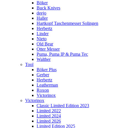
Böker
Buck Knives
deejo
Haller
Hartkopf Taschenmesser Solingen
Herbertz
Linder
Nieto
Old Bear
Otter Messer
Puma, Puma IP & Puma Tec
Walther
Tool
Böker Plus
Gerber
Herbertz
Leatherman
Roxon
Victorinox
Victorinox
Classic Limited Edition 2023
Limited 2022
Limited 2024
Limited 2026
Limited Edition 2025