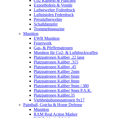
Co2 Kapseln & Flaschen
Exportfedern & Ventile
Luftgewehre Federdruck
Luftpistolen Federdruck
Pressluftgewehre
Schalldämpfer
Trommelmagazine
Munition
EWB Munition
Feuerwerk
Gas- & Pfefferpatronen
Munition für Co2- & Luftdruckwaffen
Platzpatronen Kaliber .22 lang
Platzpatronen Kaliber .315
Platzpatronen Kaliber .45
Platzpatronen Kaliber 2mm
Platzpatronen Kaliber 6mm
Platzpatronen Kaliber 8mm
Platzpatronen Kaliber 9mm /.380
Platzpatronen Kaliber 9mm P.A.K.
Platzpatronen Kaliber.35
Viehbetäubungspatronen 9x17
Paintball, Gotcha & Home Defense
Munition
RAM Real Action Marker