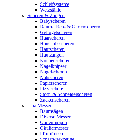
Schleifsysteme
Wetzstähle
Scheren & Zangen
Babyscheren
Baum-, Reb- & Gartenscheren
Geflügelscheren
Haarscheren
Haushaltsscheren
Hautscheren
Hautzangen
Küchenscheren
Nagelknipser
Nagelscheren
Nähscheren
Papierscheren
Pizzaschere
Stoff- & Schneiderscheren
Zackenscheren
Tina Messer
Baumsägen
Diverse Messer
Gartenhippen
Okuliermesser
Pfropfmesser
Schärfwerkzeuge