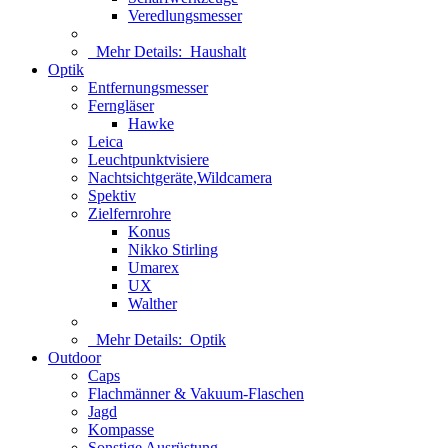
Veredlungsmesser
Mehr Details:
Haushalt
Optik
Entfernungsmesser
Ferngläser
Hawke
Leica
Leuchtpunktvisiere
Nachtsichtgeräte,Wildcamera
Spektiv
Zielfernrohre
Konus
Nikko Stirling
Umarex
UX
Walther
Mehr Details:
Optik
Outdoor
Caps
Flachmänner & Vakuum-Flaschen
Jagd
Kompasse
Sonstige Ausrüstung