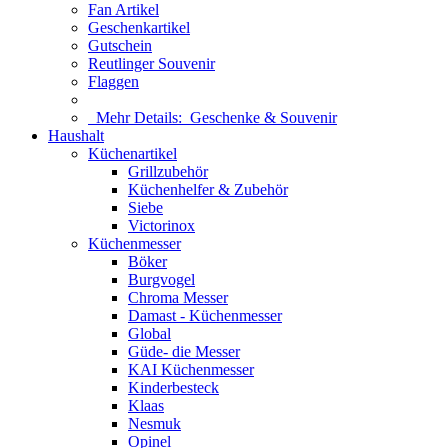
Fan Artikel
Geschenkartikel
Gutschein
Reutlinger Souvenir
Flaggen
Mehr Details:
Geschenke & Souvenir
Haushalt
Küchenartikel
Grillzubehör
Küchenhelfer & Zubehör
Siebe
Victorinox
Küchenmesser
Böker
Burgvogel
Chroma Messer
Damast - Küchenmesser
Global
Güde- die Messer
KAI Küchenmesser
Kinderbesteck
Klaas
Nesmuk
Opinel