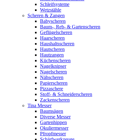
Schleifsysteme
Wetzstähle
Scheren & Zangen
Babyscheren
Baum-, Reb- & Gartenscheren
Geflügelscheren
Haarscheren
Haushaltsscheren
Hautscheren
Hautzangen
Küchenscheren
Nagelknipser
Nagelscheren
Nähscheren
Papierscheren
Pizzaschere
Stoff- & Schneiderscheren
Zackenscheren
Tina Messer
Baumsägen
Diverse Messer
Gartenhippen
Okuliermesser
Pfropfmesser
Schärfwerkzeuge