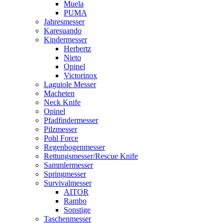
Muela
PUMA
Jahresmesser
Karesuando
Kindermesser
Herbertz
Nieto
Opinel
Victorinox
Laguiole Messer
Macheten
Neck Knife
Opinel
Pfadfindermesser
Pilzmesser
Pohl Force
Regenbogenmesser
Rettungsmesser/Rescue Knife
Sammlermesser
Springmesser
Survivalmesser
AITOR
Rambo
Sonstige
Taschenmesser