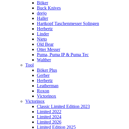
Böker
Buck Knives
deejo
Haller
Hartkopf Taschenmesser Solingen
Herbertz
Linder
Nieto
Old Bear
Otter Messer
Puma, Puma IP & Puma Tec
Walther
Tool
Böker Plus
Gerber
Herbertz
Leatherman
Roxon
Victorinox
Victorinox
Classic Limited Edition 2023
Limited 2022
Limited 2024
Limited 2026
Limited Edition 2025