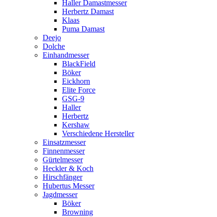
Haller Damastmesser
Herbertz Damast
Klaas
Puma Damast
Deejo
Dolche
Einhandmesser
BlackField
Böker
Eickhorn
Elite Force
GSG-9
Haller
Herbertz
Kershaw
Verschiedene Hersteller
Einsatzmesser
Finnenmesser
Gürtelmesser
Heckler & Koch
Hirschfänger
Hubertus Messer
Jagdmesser
Böker
Browning