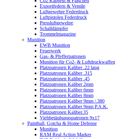
Co2 Kapseln & Flaschen
Exportfedern & Ventile
Luftgewehre Federdruck
Luftpistolen Federdruck
Pressluftgewehre
Schalldämpfer
Trommelmagazine
Munition
EWB Munition
Feuerwerk
Gas- & Pfefferpatronen
Munition für Co2- & Luftdruckwaffen
Platzpatronen Kaliber .22 lang
Platzpatronen Kaliber .315
Platzpatronen Kaliber .45
Platzpatronen Kaliber 2mm
Platzpatronen Kaliber 6mm
Platzpatronen Kaliber 8mm
Platzpatronen Kaliber 9mm /.380
Platzpatronen Kaliber 9mm P.A.K.
Platzpatronen Kaliber.35
Viehbetäubungspatronen 9x17
Paintball, Gotcha & Home Defense
Munition
RAM Real Action Marker