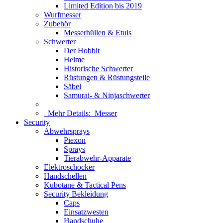
Limited Edition bis 2019
Wurfmesser
Zubehör
Messerhüllen & Etuis
Schwerter
Der Hobbit
Helme
Historische Schwerter
Rüstungen & Rüstungsteile
Säbel
Samurai- & Ninjaschwerter
Mehr Details:
Messer
Security
Abwehrsprays
Piexon
Sprays
Tierabwehr-Apparate
Elektroschocker
Handschellen
Kubotane & Tactical Pens
Security Bekleidung
Caps
Einsatzwesten
Handschuhe