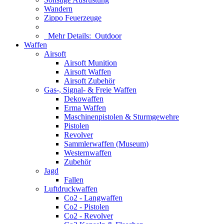
Wandern
Zippo Feuerzeuge
Mehr Details:
Outdoor
Waffen
Airsoft
Airsoft Munition
Airsoft Waffen
Airsoft Zubehör
Gas-, Signal- & Freie Waffen
Dekowaffen
Erma Waffen
Maschinenpistolen & Sturmgewehre
Pistolen
Revolver
Sammlerwaffen (Museum)
Westernwaffen
Zubehör
Jagd
Fallen
Luftdruckwaffen
Co2 - Langwaffen
Co2 - Pistolen
Co2 - Revolver