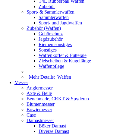
T4E Rubberball Waffen
Zubehör
Sport- & Sammlerwaffen
Sammlerwaffen
Sport- und Jagdwaffen
Zubehör (Waffen)
Gehörschutz
Jagdzubehör
Riemen sonstiges
Sonstiges
Waffenkoffer & Futterale
Zielscheiben & Kugelfänge
Waffenpflege
Mehr Details:
Waffen
Messer
Anglermesser
Äxte & Beile
Benchmade, CRKT & Spyderco
Blumenmesser
Bowiemesser
Case
Damastmesser
Böker Damast
Diverse Damast