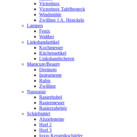
Victorinox
Victorinox Tafelbesteck
Windmühle
Zwilling J.A. Henckels
Lampen
Fenix
Walther
Linkshandartikel
Kochmesser
Küchenartikel
Linkshandscheren
Manicure/Beauty
Dreiturm
Instrumente
Rubis
Zwilling
Nassrasur
Rasierhobel
Rasiermesser
Rasierzubehör
Schärfmittel
Abziehsteine
Horl 2
Horl 3
Ioxio Keramikschärfer