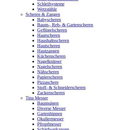
Schleifsysteme
Wetzstähle
Scheren & Zangen
Babyscheren
Baum-, Reb- & Gartenscheren
Geflügelscheren
Haarscheren
Haushaltsscheren
Hautscheren
Hautzangen
Küchenscheren
Nagelknipser
Nagelscheren
Nähscheren
Papierscheren
Pizzaschere
Stoff- & Schneiderscheren
Zackenscheren
Tina Messer
Baumsägen
Diverse Messer
Gartenhippen
Okuliermesser
Pfropfmesser
Schärfwerkzeuge