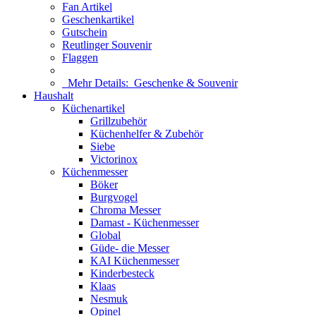
Fan Artikel
Geschenkartikel
Gutschein
Reutlinger Souvenir
Flaggen
Mehr Details:
Geschenke & Souvenir
Haushalt
Küchenartikel
Grillzubehör
Küchenhelfer & Zubehör
Siebe
Victorinox
Küchenmesser
Böker
Burgvogel
Chroma Messer
Damast - Küchenmesser
Global
Güde- die Messer
KAI Küchenmesser
Kinderbesteck
Klaas
Nesmuk
Opinel