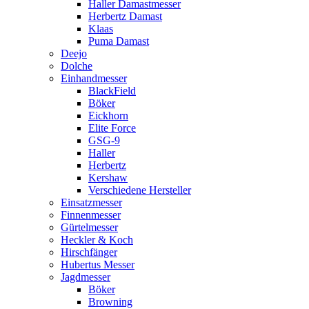
Haller Damastmesser
Herbertz Damast
Klaas
Puma Damast
Deejo
Dolche
Einhandmesser
BlackField
Böker
Eickhorn
Elite Force
GSG-9
Haller
Herbertz
Kershaw
Verschiedene Hersteller
Einsatzmesser
Finnenmesser
Gürtelmesser
Heckler & Koch
Hirschfänger
Hubertus Messer
Jagdmesser
Böker
Browning