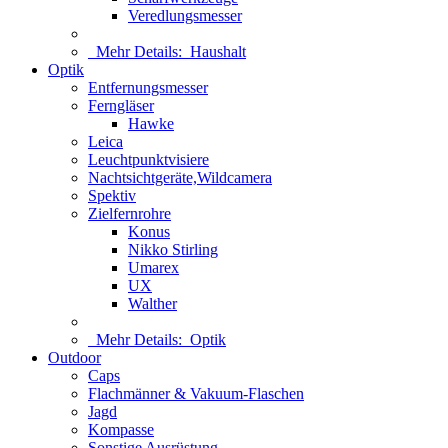
Veredlungsmesser
Mehr Details:
Haushalt
Optik
Entfernungsmesser
Ferngläser
Hawke
Leica
Leuchtpunktvisiere
Nachtsichtgeräte,Wildcamera
Spektiv
Zielfernrohre
Konus
Nikko Stirling
Umarex
UX
Walther
Mehr Details:
Optik
Outdoor
Caps
Flachmänner & Vakuum-Flaschen
Jagd
Kompasse
Sonstige Ausrüstung