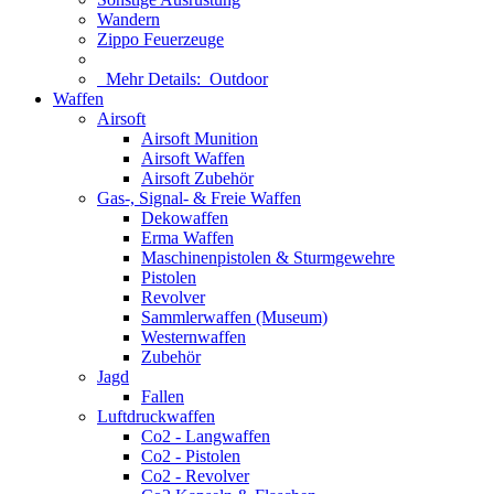
Wandern
Zippo Feuerzeuge
Mehr Details:
Outdoor
Waffen
Airsoft
Airsoft Munition
Airsoft Waffen
Airsoft Zubehör
Gas-, Signal- & Freie Waffen
Dekowaffen
Erma Waffen
Maschinenpistolen & Sturmgewehre
Pistolen
Revolver
Sammlerwaffen (Museum)
Westernwaffen
Zubehör
Jagd
Fallen
Luftdruckwaffen
Co2 - Langwaffen
Co2 - Pistolen
Co2 - Revolver