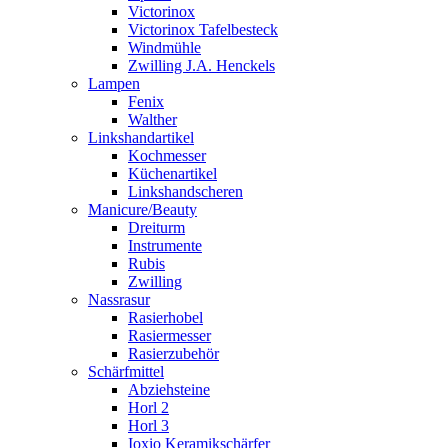
Victorinox
Victorinox Tafelbesteck
Windmühle
Zwilling J.A. Henckels
Lampen
Fenix
Walther
Linkshandartikel
Kochmesser
Küchenartikel
Linkshandscheren
Manicure/Beauty
Dreiturm
Instrumente
Rubis
Zwilling
Nassrasur
Rasierhobel
Rasiermesser
Rasierzubehör
Schärfmittel
Abziehsteine
Horl 2
Horl 3
Ioxio Keramikschärfer