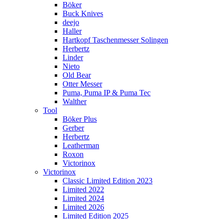
Böker
Buck Knives
deejo
Haller
Hartkopf Taschenmesser Solingen
Herbertz
Linder
Nieto
Old Bear
Otter Messer
Puma, Puma IP & Puma Tec
Walther
Tool
Böker Plus
Gerber
Herbertz
Leatherman
Roxon
Victorinox
Victorinox
Classic Limited Edition 2023
Limited 2022
Limited 2024
Limited 2026
Limited Edition 2025