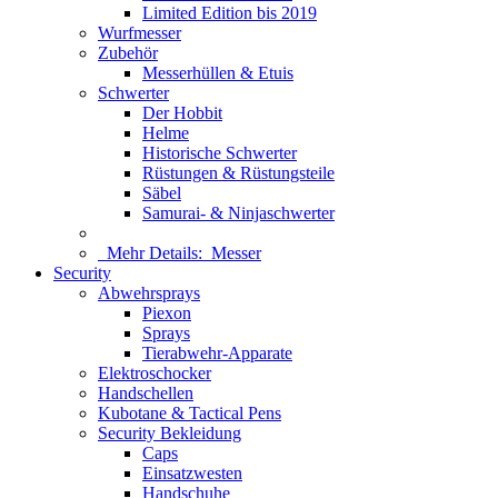
Limited Edition bis 2019
Wurfmesser
Zubehör
Messerhüllen & Etuis
Schwerter
Der Hobbit
Helme
Historische Schwerter
Rüstungen & Rüstungsteile
Säbel
Samurai- & Ninjaschwerter
Mehr Details:
Messer
Security
Abwehrsprays
Piexon
Sprays
Tierabwehr-Apparate
Elektroschocker
Handschellen
Kubotane & Tactical Pens
Security Bekleidung
Caps
Einsatzwesten
Handschuhe