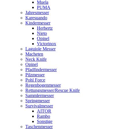
Muela
PUMA
Jahresmesser
Karesuando
Kindermesser
Herbertz
Nieto
Opinel
Victorinox
Laguiole Messer
Macheten
Neck Knife
Opinel
Pfadfindermesser
Pilzmesser
Pohl Force
Regenbogenmesser
Rettungsmesser/Rescue Knife
Sammlermesser
Springmesser
Survivalmesser
AITOR
Rambo
Sonstige
Taschenmesser