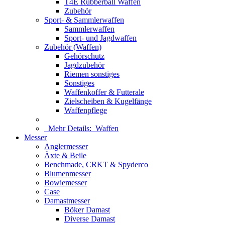
T4E Rubberball Waffen
Zubehör
Sport- & Sammlerwaffen
Sammlerwaffen
Sport- und Jagdwaffen
Zubehör (Waffen)
Gehörschutz
Jagdzubehör
Riemen sonstiges
Sonstiges
Waffenkoffer & Futterale
Zielscheiben & Kugelfänge
Waffenpflege
Mehr Details:
Waffen
Messer
Anglermesser
Äxte & Beile
Benchmade, CRKT & Spyderco
Blumenmesser
Bowiemesser
Case
Damastmesser
Böker Damast
Diverse Damast