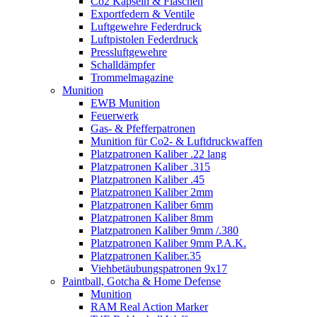
Co2 Kapseln & Flaschen
Exportfedern & Ventile
Luftgewehre Federdruck
Luftpistolen Federdruck
Pressluftgewehre
Schalldämpfer
Trommelmagazine
Munition
EWB Munition
Feuerwerk
Gas- & Pfefferpatronen
Munition für Co2- & Luftdruckwaffen
Platzpatronen Kaliber .22 lang
Platzpatronen Kaliber .315
Platzpatronen Kaliber .45
Platzpatronen Kaliber 2mm
Platzpatronen Kaliber 6mm
Platzpatronen Kaliber 8mm
Platzpatronen Kaliber 9mm /.380
Platzpatronen Kaliber 9mm P.A.K.
Platzpatronen Kaliber.35
Viehbetäubungspatronen 9x17
Paintball, Gotcha & Home Defense
Munition
RAM Real Action Marker