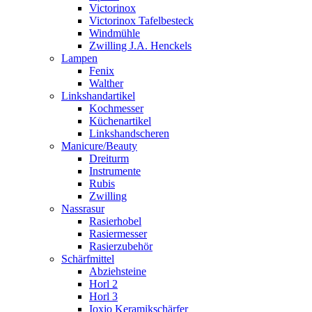
Victorinox
Victorinox Tafelbesteck
Windmühle
Zwilling J.A. Henckels
Lampen
Fenix
Walther
Linkshandartikel
Kochmesser
Küchenartikel
Linkshandscheren
Manicure/Beauty
Dreiturm
Instrumente
Rubis
Zwilling
Nassrasur
Rasierhobel
Rasiermesser
Rasierzubehör
Schärfmittel
Abziehsteine
Horl 2
Horl 3
Ioxio Keramikschärfer