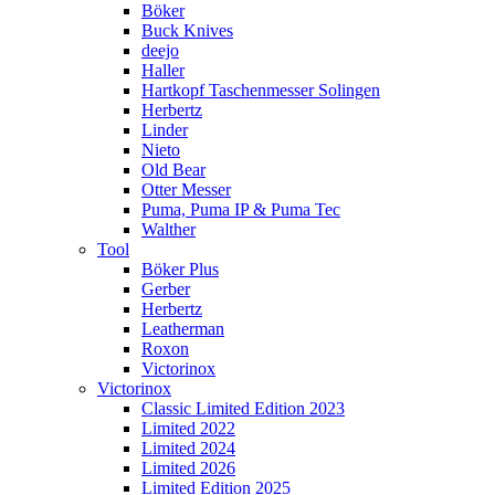
Böker
Buck Knives
deejo
Haller
Hartkopf Taschenmesser Solingen
Herbertz
Linder
Nieto
Old Bear
Otter Messer
Puma, Puma IP & Puma Tec
Walther
Tool
Böker Plus
Gerber
Herbertz
Leatherman
Roxon
Victorinox
Victorinox
Classic Limited Edition 2023
Limited 2022
Limited 2024
Limited 2026
Limited Edition 2025