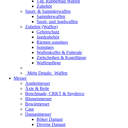
T4E Rubberball Waffen
Zubehör
Sport- & Sammlerwaffen
Sammlerwaffen
Sport- und Jagdwaffen
Zubehör (Waffen)
Gehörschutz
Jagdzubehör
Riemen sonstiges
Sonstiges
Waffenkoffer & Futterale
Zielscheiben & Kugelfänge
Waffenpflege
Mehr Details:
Waffen
Messer
Anglermesser
Äxte & Beile
Benchmade, CRKT & Spyderco
Blumenmesser
Bowiemesser
Case
Damastmesser
Böker Damast
Diverse Damast