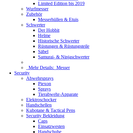
Limited Edition bis 2019
Wurfmesser
Zubehör
Messerhüllen & Etuis
Schwerter
Der Hobbit
Helme
Historische Schwerter
Rüstungen & Rüstungsteile
Säbel
Samurai- & Ninjaschwerter
Mehr Details:
Messer
Security
Abwehrsprays
Piexon
Sprays
Tierabwehr-Apparate
Elektroschocker
Handschellen
Kubotane & Tactical Pens
Security Bekleidung
Caps
Einsatzwesten
Handschuhe