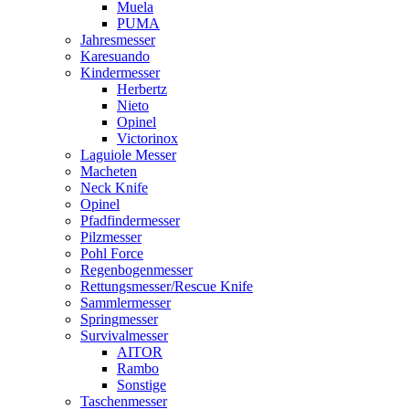
Muela
PUMA
Jahresmesser
Karesuando
Kindermesser
Herbertz
Nieto
Opinel
Victorinox
Laguiole Messer
Macheten
Neck Knife
Opinel
Pfadfindermesser
Pilzmesser
Pohl Force
Regenbogenmesser
Rettungsmesser/Rescue Knife
Sammlermesser
Springmesser
Survivalmesser
AITOR
Rambo
Sonstige
Taschenmesser