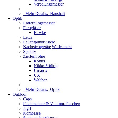
Veredlungsmesser
Mehr Details:
Haushalt
Optik
Entfernungsmesser
Ferngläser
Hawke
Leica
Leuchtpunktvisiere
Nachtsichtgeräte,Wildcamera
Spektiv
Zielfernrohre
Konus
Nikko Stirling
Umarex
UX
Walther
Mehr Details:
Optik
Outdoor
Caps
Flachmänner & Vakuum-Flaschen
Jagd
Kompasse
Sonstige Ausrüstung