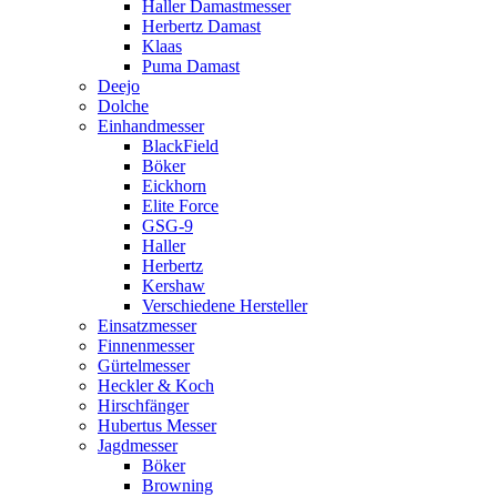
Haller Damastmesser
Herbertz Damast
Klaas
Puma Damast
Deejo
Dolche
Einhandmesser
BlackField
Böker
Eickhorn
Elite Force
GSG-9
Haller
Herbertz
Kershaw
Verschiedene Hersteller
Einsatzmesser
Finnenmesser
Gürtelmesser
Heckler & Koch
Hirschfänger
Hubertus Messer
Jagdmesser
Böker
Browning