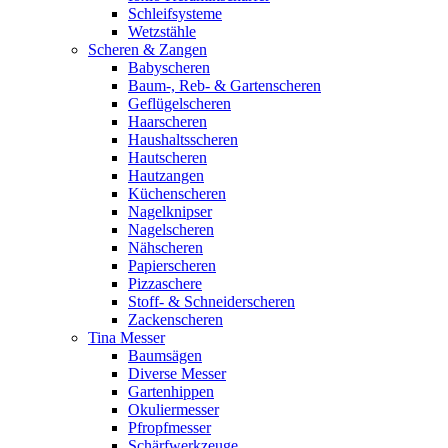
Schleifsysteme
Wetzstähle
Scheren & Zangen
Babyscheren
Baum-, Reb- & Gartenscheren
Geflügelscheren
Haarscheren
Haushaltsscheren
Hautscheren
Hautzangen
Küchenscheren
Nagelknipser
Nagelscheren
Nähscheren
Papierscheren
Pizzaschere
Stoff- & Schneiderscheren
Zackenscheren
Tina Messer
Baumsägen
Diverse Messer
Gartenhippen
Okuliermesser
Pfropfmesser
Schärfwerkzeuge