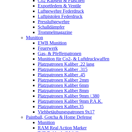
Co2 Kapseln & Flaschen
Exportfedern & Ventile
Luftgewehre Federdruck
Luftpistolen Federdruck
Pressluftgewehre
Schalldämpfer
Trommelmagazine
Munition
EWB Munition
Feuerwerk
Gas- & Pfefferpatronen
Munition für Co2- & Luftdruckwaffen
Platzpatronen Kaliber .22 lang
Platzpatronen Kaliber .315
Platzpatronen Kaliber .45
Platzpatronen Kaliber 2mm
Platzpatronen Kaliber 6mm
Platzpatronen Kaliber 8mm
Platzpatronen Kaliber 9mm /.380
Platzpatronen Kaliber 9mm P.A.K.
Platzpatronen Kaliber.35
Viehbetäubungspatronen 9x17
Paintball, Gotcha & Home Defense
Munition
RAM Real Action Marker