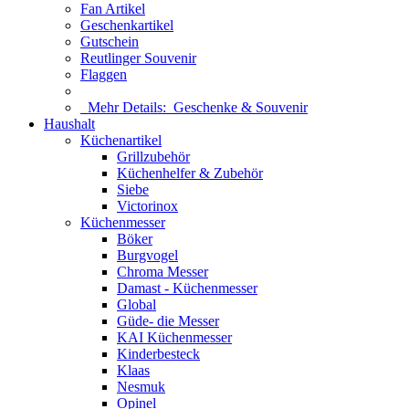
Fan Artikel
Geschenkartikel
Gutschein
Reutlinger Souvenir
Flaggen
Mehr Details:
Geschenke & Souvenir
Haushalt
Küchenartikel
Grillzubehör
Küchenhelfer & Zubehör
Siebe
Victorinox
Küchenmesser
Böker
Burgvogel
Chroma Messer
Damast - Küchenmesser
Global
Güde- die Messer
KAI Küchenmesser
Kinderbesteck
Klaas
Nesmuk
Opinel