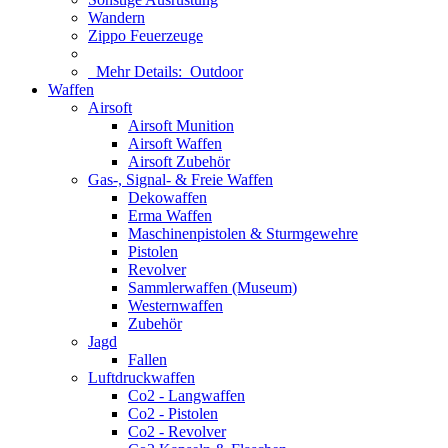
Wandern
Zippo Feuerzeuge
Mehr Details:
Outdoor
Waffen
Airsoft
Airsoft Munition
Airsoft Waffen
Airsoft Zubehör
Gas-, Signal- & Freie Waffen
Dekowaffen
Erma Waffen
Maschinenpistolen & Sturmgewehre
Pistolen
Revolver
Sammlerwaffen (Museum)
Westernwaffen
Zubehör
Jagd
Fallen
Luftdruckwaffen
Co2 - Langwaffen
Co2 - Pistolen
Co2 - Revolver