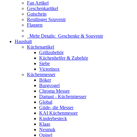
Fan Artikel
Geschenkartikel
Gutschein
Reutlinger Souvenir
Flaggen
Mehr Details:
Geschenke & Souvenir
Haushalt
Küchenartikel
Grillzubehör
Küchenhelfer & Zubehör
Siebe
Victorinox
Küchenmesser
Böker
Burgvogel
Chroma Messer
Damast - Küchenmesser
Global
Güde- die Messer
KAI Küchenmesser
Kinderbesteck
Klaas
Nesmuk
Opinel