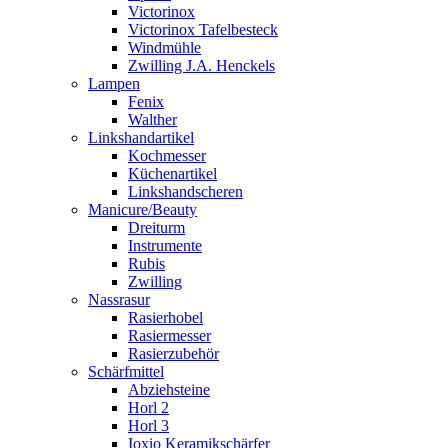
Victorinox
Victorinox Tafelbesteck
Windmühle
Zwilling J.A. Henckels
Lampen
Fenix
Walther
Linkshandartikel
Kochmesser
Küchenartikel
Linkshandscheren
Manicure/Beauty
Dreiturm
Instrumente
Rubis
Zwilling
Nassrasur
Rasierhobel
Rasiermesser
Rasierzubehör
Schärfmittel
Abziehsteine
Horl 2
Horl 3
Ioxio Keramikschärfer