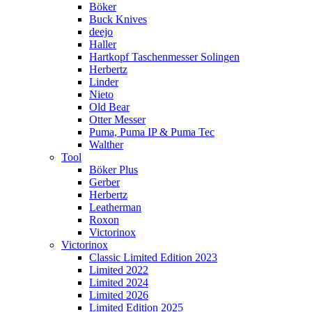
Böker
Buck Knives
deejo
Haller
Hartkopf Taschenmesser Solingen
Herbertz
Linder
Nieto
Old Bear
Otter Messer
Puma, Puma IP & Puma Tec
Walther
Tool
Böker Plus
Gerber
Herbertz
Leatherman
Roxon
Victorinox
Victorinox
Classic Limited Edition 2023
Limited 2022
Limited 2024
Limited 2026
Limited Edition 2025