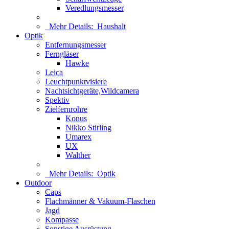
Veredlungsmesser
Mehr Details:
Haushalt
Optik
Entfernungsmesser
Ferngläser
Hawke
Leica
Leuchtpunktvisiere
Nachtsichtgeräte,Wildcamera
Spektiv
Zielfernrohre
Konus
Nikko Stirling
Umarex
UX
Walther
Mehr Details:
Optik
Outdoor
Caps
Flachmänner & Vakuum-Flaschen
Jagd
Kompasse
Sonstige Ausrüstung