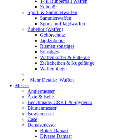
T4E Rubberball Waffen
Zubehör
Sport- & Sammlerwaffen
Sammlerwaffen
Sport- und Jagdwaffen
Zubehör (Waffen)
Gehörschutz
Jagdzubehör
Riemen sonstiges
Sonstiges
Waffenkoffer & Futterale
Zielscheiben & Kugelfänge
Waffenpflege
Mehr Details:
Waffen
Messer
Anglermesser
Äxte & Beile
Benchmade, CRKT & Spyderco
Blumenmesser
Bowiemesser
Case
Damastmesser
Böker Damast
Diverse Damast