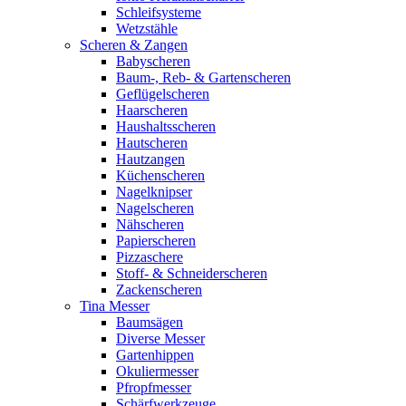
Schleifsysteme
Wetzstähle
Scheren & Zangen
Babyscheren
Baum-, Reb- & Gartenscheren
Geflügelscheren
Haarscheren
Haushaltsscheren
Hautscheren
Hautzangen
Küchenscheren
Nagelknipser
Nagelscheren
Nähscheren
Papierscheren
Pizzaschere
Stoff- & Schneiderscheren
Zackenscheren
Tina Messer
Baumsägen
Diverse Messer
Gartenhippen
Okuliermesser
Pfropfmesser
Schärfwerkzeuge