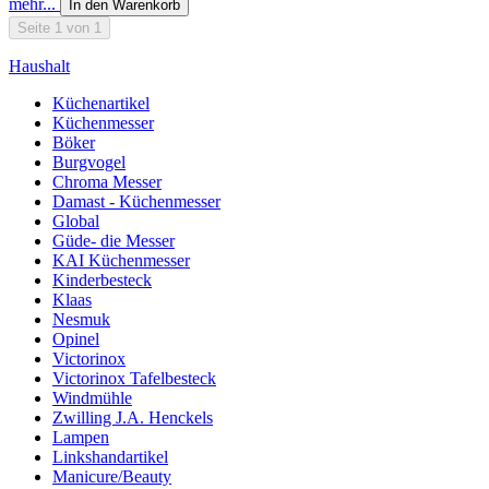
mehr...
In den Warenkorb
Seite 1 von 1
Haushalt
Küchenartikel
Küchenmesser
Böker
Burgvogel
Chroma Messer
Damast - Küchenmesser
Global
Güde- die Messer
KAI Küchenmesser
Kinderbesteck
Klaas
Nesmuk
Opinel
Victorinox
Victorinox Tafelbesteck
Windmühle
Zwilling J.A. Henckels
Lampen
Linkshandartikel
Manicure/Beauty