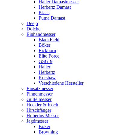
Haller Damastmesser
Herbertz Damast
Klaas
Puma Damast
Deejo
Dolche
Einhandmesser
BlackField
Böker
Eickhorn
Elite Force
GSG-9
Haller
Herbertz
Kershaw
Verschiedene Hersteller
Einsatzmesser
Finnenmesser
Gürtelmesser
Heckler & Koch
Hirschfänger
Hubertus Messer
Jagdmesser
Böker
Browning