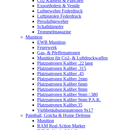
Co2 Kapseln & Flaschen
Exportfedern & Ventile
Luftgewehre Federdruck
Luftpistolen Federdruck
Pressluftgewehre
Schalldämpfer
Trommelmagazine
Munition
EWB Munition
Feuerwerk
Gas- & Pfefferpatronen
Munition für Co2- & Luftdruckwaffen
Platzpatronen Kaliber .22 lang
Platzpatronen Kaliber .315
Platzpatronen Kaliber .45
Platzpatronen Kaliber 2mm
Platzpatronen Kaliber 6mm
Platzpatronen Kaliber 8mm
Platzpatronen Kaliber 9mm /.380
Platzpatronen Kaliber 9mm P.A.K.
Platzpatronen Kaliber.35
Viehbetäubungspatronen 9x17
Paintball, Gotcha & Home Defense
Munition
RAM Real Action Marker