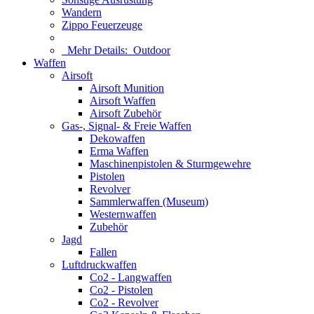
Wandern
Zippo Feuerzeuge
Mehr Details:
Outdoor
Waffen
Airsoft
Airsoft Munition
Airsoft Waffen
Airsoft Zubehör
Gas-, Signal- & Freie Waffen
Dekowaffen
Erma Waffen
Maschinenpistolen & Sturmgewehre
Pistolen
Revolver
Sammlerwaffen (Museum)
Westernwaffen
Zubehör
Jagd
Fallen
Luftdruckwaffen
Co2 - Langwaffen
Co2 - Pistolen
Co2 - Revolver