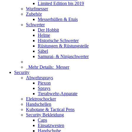
Limited Edition bis 2019
Wurfmesser
Zubehör
Messerhüllen & Etuis
Schwerter
Der Hobbit
Helme
Historische Schwerter
Rüstungen & Rüstungsteile
Säbel
Samurai- & Ninjaschwerter
Mehr Details:
Messer
Security
Abwehrsprays
Piexon
Sprays
Tierabwehr-Apparate
Elektroschocker
Handschellen
Kubotane & Tactical Pens
Security Bekleidung
Caps
Einsatzwesten
Handschuhe