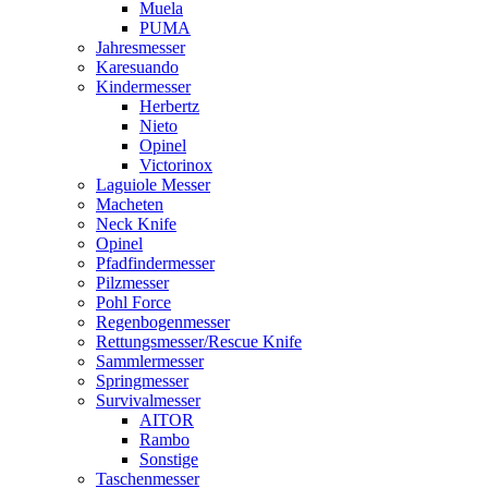
Muela
PUMA
Jahresmesser
Karesuando
Kindermesser
Herbertz
Nieto
Opinel
Victorinox
Laguiole Messer
Macheten
Neck Knife
Opinel
Pfadfindermesser
Pilzmesser
Pohl Force
Regenbogenmesser
Rettungsmesser/Rescue Knife
Sammlermesser
Springmesser
Survivalmesser
AITOR
Rambo
Sonstige
Taschenmesser